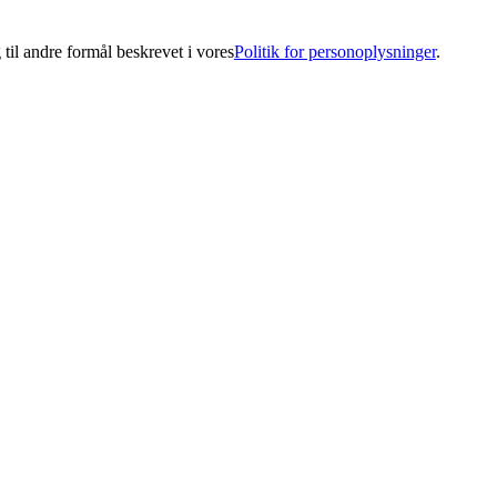
 til andre formål beskrevet i vores
Politik for personoplysninger
.