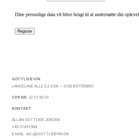
Dine personlige data vil blive brugt til at understøtte din oplev
GOTTLIEB VIN
LANGELINIE ALLE 5,2.4 DK – 2100 ØSTERBRO
CVR NR.
32 21 50 33
KONTAKT
ALLAN GOTTLIEB JENSEN
+45 31451584
E-MAIL: AGJ@GOTTLIEBVIN.DK