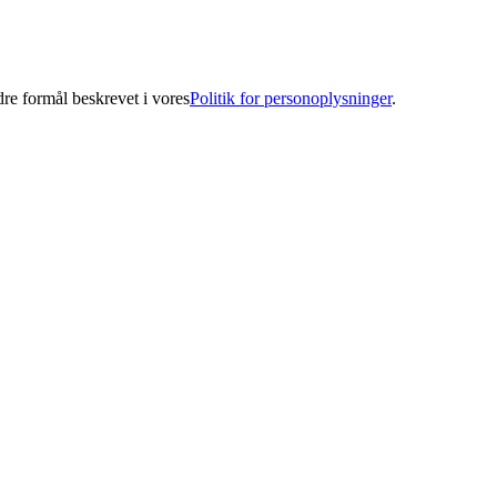
ndre formål beskrevet i vores
Politik for personoplysninger
.