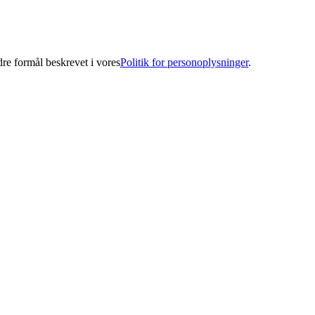
ndre formål beskrevet i vores
Politik for personoplysninger
.