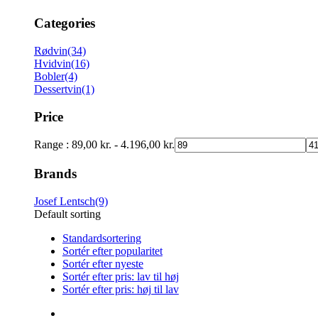
Categories
Rødvin
(34)
Hvidvin
(16)
Bobler
(4)
Dessertvin
(1)
Price
Range :
89,00
kr.
-
4.196,00
kr.
Brands
Josef Lentsch
(9)
Default sorting
Standardsortering
Sortér efter popularitet
Sortér efter nyeste
Sortér efter pris: lav til høj
Sortér efter pris: høj til lav