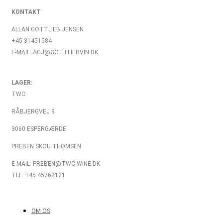
KONTAKT
ALLAN GOTTLIEB JENSEN
+45 31451584
E-MAIL: AGJ@GOTTLIEBVIN.DK
LAGER:
TWC
RÅBJERGVEJ 9
3060 ESPERGÆRDE
PREBEN SKOU THOMSEN
E-MAIL: PREBEN@TWC-WINE.DK
TLF: +45 45762121
OM OS