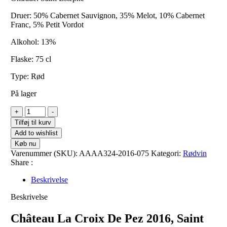
Druer: 50% Cabernet Sauvignon, 35% Melot, 10% Cabernet
Franc, 5% Petit Vordot
Alkohol: 13%
Flaske: 75 cl
Type: Rød
På lager
Château
+
-
La
Tilføj til kurv
Croix
Add to wishlist
De
Køb nu
Pez
Varenummer (SKU):
AAAA324-2016-075
Kategori:
Rødvin
2016,
Share :
Saint
Estèph
Beskrivelse
antal
Beskrivelse
Château La Croix De Pez 2016, Saint