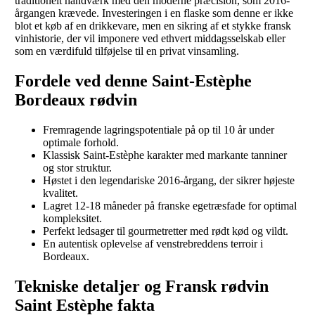
traditionelt håndværk med den moderne præcision, som 2016-
årgangen krævede. Investeringen i en flaske som denne er ikke
blot et køb af en drikkevare, men en sikring af et stykke fransk
vinhistorie, der vil imponere ved ethvert middagsselskab eller
som en værdifuld tilføjelse til en privat vinsamling.
Fordele ved denne Saint-Estèphe
Bordeaux rødvin
Fremragende lagringspotentiale på op til 10 år under
optimale forhold.
Klassisk Saint-Estèphe karakter med markante tanniner
og stor struktur.
Høstet i den legendariske 2016-årgang, der sikrer højeste
kvalitet.
Lagret 12-18 måneder på franske egetræsfade for optimal
kompleksitet.
Perfekt ledsager til gourmetretter med rødt kød og vildt.
En autentisk oplevelse af venstrebreddens terroir i
Bordeaux.
Tekniske detaljer og Fransk rødvin
Saint Estèphe fakta