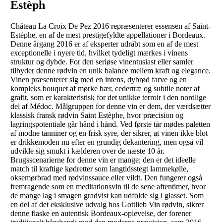
Estèph
Château La Croix De Pez 2016 repræsenterer essensen af Saint-
Estèphe, en af de mest prestigefyldte appellationer i Bordeaux.
Denne årgang 2016 er af eksperter udråbt som en af de mest
exceptionelle i nyere tid, hvilket tydeligt mærkes i vinens
struktur og dybde. For den seriøse vinentusiast eller samler
tilbyder denne rødvin en unik balance mellem kraft og elegance.
Vinen præsenterer sig med en intens, dybrød farve og en
kompleks bouquet af mørke bær, cedertræ og subtile noter af
grafit, som er karakteristisk for det unikke terroir i den nordlige
del af Médoc. Målgruppen for denne vin er dem, der værdsætter
klassisk fransk rødvin Saint Estèphe, hvor præcision og
lagringspotentiale går hånd i hånd. Ved første tår mødes paletten
af modne tanniner og en frisk syre, der sikrer, at vinen ikke blot
er drikkemoden nu efter en grundig dekantering, men også vil
udvikle sig smukt i kælderen over de næste 10 år.
Brugsscenarierne for denne vin er mange; den er det ideelle
match til kraftige kødretter som langtidsstegt lammekølle,
oksemørbrad med rødvinssauce eller vildt. Den fungerer også
fremragende som en meditationsvin til de sene aftentimer, hvor
de mange lag i smagen gradvist kan udfolde sig i glasset. Som
en del af det eksklusive udvalg hos Gottlieb Vin rødvin, sikrer
denne flaske en autentisk Bordeaux-oplevelse, der forener