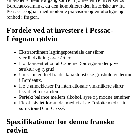
anbefaler vi denne årgang som en hjørnesten i enhver seriøs
Bordeaux-samling, da den kombinerer den historiske arv fra
Pessac-Léognan med moderne præcision og en uforlignelig
renhed i frugten.
Fordele ved at investere i Pessac-
Léognan rødvin
Ekstraordinært lagringspotentiale der sikrer
værdiudvikling over årtier.
Høj koncentration af Cabernet Sauvignon der giver
struktur og rygrad.
Unik mineralitet fra det karakteristiske grusholdige terroir
i Bordeaux.
Høje anmeldelser fra internationale vinkritikere sikrer
likviditet for samlere.
Perfekt balance mellem alkohol, syre og modne tanniner.
Eksklusivitet forbundet med et af de få slotte med status
som Grand Cru Classé.
Specifikationer for denne franske
rødvin