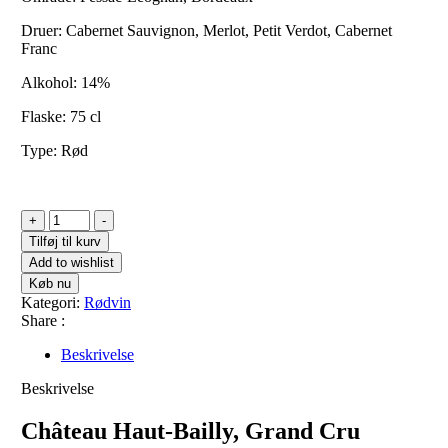
Druer: Cabernet Sauvignon, Merlot, Petit Verdot, Cabernet
Franc
Alkohol: 14%
Flaske: 75 cl
Type: Rød
Château
+
-
Haut-
Tilføj til kurv
Bailly,
Add to wishlist
Grand
Køb nu
Cru
Kategori:
Rødvin
Classé
Share :
2019
antal
Beskrivelse
Beskrivelse
Château Haut-Bailly, Grand Cru