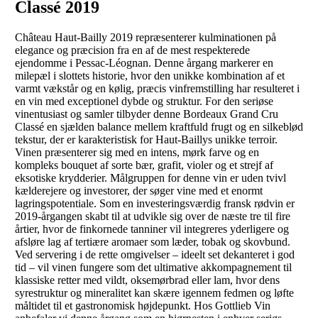
Classé 2019
Château Haut-Bailly 2019 repræsenterer kulminationen på
elegance og præcision fra en af de mest respekterede
ejendomme i Pessac-Léognan. Denne årgang markerer en
milepæl i slottets historie, hvor den unikke kombination af et
varmt vækstår og en kølig, præcis vinfremstilling har resulteret i
en vin med exceptionel dybde og struktur. For den seriøse
vinentusiast og samler tilbyder denne Bordeaux Grand Cru
Classé en sjælden balance mellem kraftfuld frugt og en silkeblød
tekstur, der er karakteristisk for Haut-Baillys unikke terroir.
Vinen præsenterer sig med en intens, mørk farve og en
kompleks bouquet af sorte bær, grafit, violer og et strejf af
eksotiske krydderier. Målgruppen for denne vin er uden tvivl
kælderejere og investorer, der søger vine med et enormt
lagringspotentiale. Som en investeringsværdig fransk rødvin er
2019-årgangen skabt til at udvikle sig over de næste tre til fire
årtier, hvor de finkornede tanniner vil integreres yderligere og
afsløre lag af tertiære aromaer som læder, tobak og skovbund.
Ved servering i de rette omgivelser – ideelt set dekanteret i god
tid – vil vinen fungere som det ultimative akkompagnement til
klassiske retter med vildt, oksemørbrad eller lam, hvor dens
syrestruktur og mineralitet kan skære igennem fedmen og løfte
måltidet til et gastronomisk højdepunkt. Hos Gottlieb Vin