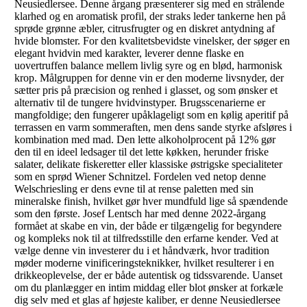
Neusiedlersee. Denne årgang præsenterer sig med en strålende
klarhed og en aromatisk profil, der straks leder tankerne hen på
sprøde grønne æbler, citrusfrugter og en diskret antydning af
hvide blomster. For den kvalitetsbevidste vinelsker, der søger en
elegant hvidvin med karakter, leverer denne flaske en
uovertruffen balance mellem livlig syre og en blød, harmonisk
krop. Målgruppen for denne vin er den moderne livsnyder, der
sætter pris på præcision og renhed i glasset, og som ønsker et
alternativ til de tungere hvidvinstyper. Brugsscenarierne er
mangfoldige; den fungerer upåklageligt som en kølig aperitif på
terrassen en varm sommeraften, men dens sande styrke afsløres i
kombination med mad. Den lette alkoholprocent på 12% gør
den til en ideel ledsager til det lette køkken, herunder friske
salater, delikate fiskeretter eller klassiske østrigske specialiteter
som en sprød Wiener Schnitzel. Fordelen ved netop denne
Welschriesling er dens evne til at rense paletten med sin
mineralske finish, hvilket gør hver mundfuld lige så spændende
som den første. Josef Lentsch har med denne 2022-årgang
formået at skabe en vin, der både er tilgængelig for begyndere
og kompleks nok til at tilfredsstille den erfarne kender. Ved at
vælge denne vin investerer du i et håndværk, hvor tradition
møder moderne vinificeringsteknikker, hvilket resulterer i en
drikkeoplevelse, der er både autentisk og tidssvarende. Uanset
om du planlægger en intim middag eller blot ønsker at forkæle
dig selv med et glas af højeste kaliber, er denne Neusiedlersee