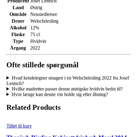
Producent
Josef Lentsch
Land
Østrig
Område
Neusiedlersee
Druer
Welschriesling
Alkohol
12%
Flaske
75 cl
Type
Hvidvin
Årgang
2022
Ofte stillede spørgsmål
Hvad kendetegner smagen i en Welschriesling 2022 fra Josef
Lentsch?
Hvilke madretter passer denne østrigske hvidvin bedst til?
Hvor længe kan denne vin holde sig efter åbning?
Related Products
Tilføj til kurv