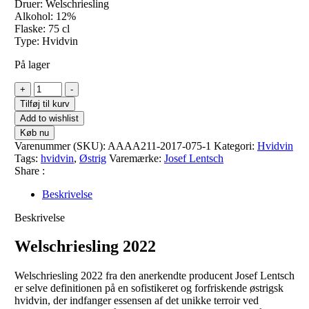
Druer: Welschriesling
Alkohol: 12%
Flaske: 75 cl
Type: Hvidvin
På lager
Welschriesling
+
-
2022
Tilføj til kurv
antal
Add to wishlist
Køb nu
Varenummer (SKU):
AAAA211-2017-075-1
Kategori:
Hvidvin
Tags:
hvidvin
,
Østrig
Varemærke:
Josef Lentsch
Share :
Beskrivelse
Beskrivelse
Welschriesling 2022
Welschriesling 2022 fra den anerkendte producent Josef Lentsch
er selve definitionen på en sofistikeret og forfriskende østrigsk
hvidvin, der indfanger essensen af det unikke terroir ved