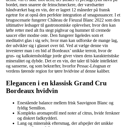
bordet, men snarere de feinschmeckere, der værdsætter
håndværket bag en vin, der er lagret 12 måneder på fransk
egetræ for at opnå den perfekte integration af smagsnuancer. I et
brugsscenarie fungerer Château de Fieuzal Blanc 2022 som den
ultimative ledsager til gastronomiske oplevelser, hvor den kan
løfte retter med alt fra stegt pighvar og hummer til cremede
saucer eller modne oste. Den fungerer ligeledes som et
meditativt glas i sig selv, hvor man kan udforske de mange lag,
der udvikler sig i glasset over tid. Ved at vælge denne vin
investerer man i en bid af Bordeaux’ unikke terroir, hvor de
grus- og kalkstensholdige jorde giver vinen dens karakteristiske
mineralitet og dybde. Det er en vin, der taler til både intellektet
og sanserne, og som bekræfter, hvorfor Pessac-Léognan er
verdens førende region for tørre hvidvine af denne kaliber.
Elegancen i en klassisk Grand Cru
Bordeaux hvidvin
Enestående balance mellem frisk Sauvignon Blanc og
fyldig Semillon.
Kompleks aromaprofil med noter af citrus, hvide ferskner
og diskret fadkrydderi.
Lang og mineralsk eftersmag, der afspejler det unikke