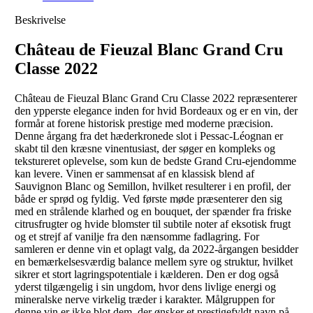
Beskrivelse
Château de Fieuzal Blanc Grand Cru
Classe 2022
Château de Fieuzal Blanc Grand Cru Classe 2022 repræsenterer
den ypperste elegance inden for hvid Bordeaux og er en vin, der
formår at forene historisk prestige med moderne præcision.
Denne årgang fra det hæderkronede slot i Pessac-Léognan er
skabt til den kræsne vinentusiast, der søger en kompleks og
tekstureret oplevelse, som kun de bedste Grand Cru-ejendomme
kan levere. Vinen er sammensat af en klassisk blend af
Sauvignon Blanc og Semillon, hvilket resulterer i en profil, der
både er sprød og fyldig. Ved første møde præsenterer den sig
med en strålende klarhed og en bouquet, der spænder fra friske
citrusfrugter og hvide blomster til subtile noter af eksotisk frugt
og et strejf af vanilje fra den nænsomme fadlagring. For
samleren er denne vin et oplagt valg, da 2022-årgangen besidder
en bemærkelsesværdig balance mellem syre og struktur, hvilket
sikrer et stort lagringspotentiale i kælderen. Den er dog også
yderst tilgængelig i sin ungdom, hvor dens livlige energi og
mineralske nerve virkelig træder i karakter. Målgruppen for
denne vin er ikke blot dem, der ønsker et prestigefyldt navn på