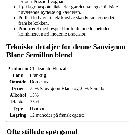
terroir i Pessac-Léognan.
Højt lagringspotentiale, der gør den velegnet til både
nuværende nydelse og kælderen.
Perfekt ledsager til eksklusive skaldyrsretter og det
franske køkken.
Produceret med respekt for traditionelle metoder
kombineret med moderne præcision.
Tekniske detaljer for denne Sauvignon
Blanc Semillon blend
Producent
Château de Fieuzal
Land
Frankrig
Område
Bordeaux
Druer
75% Sauvignon Blanc og 25% Semillon
Alkohol
13%
Flaske
75 cl
Type
Hvidvin
Lagring
12 måneder på fransk egetræ
Ofte stillede spørgsmål